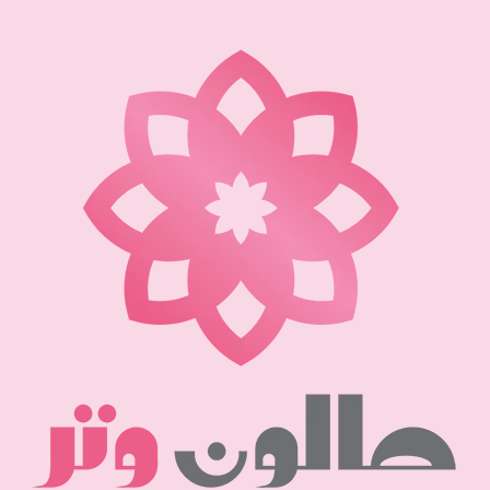
نتقل
لى
لمحتوى