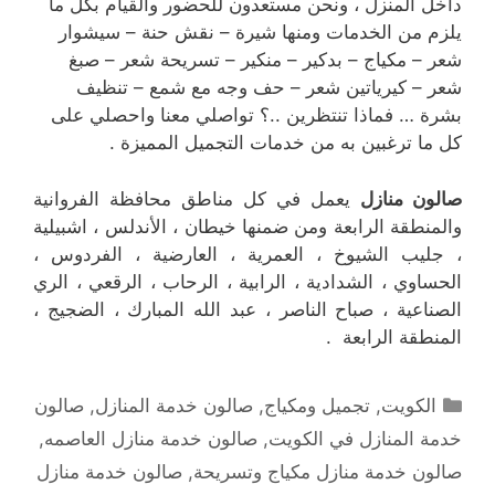
داخل المنزل ، ونحن مستعدون للحضور والقيام بكل ما
يلزم من الخدمات ومنها شيرة – نقش حنة – سيشوار
شعر – مكياج – بدكير – منكير – تسريحة شعر – صبغ
شعر – كيرياتين شعر – حف وجه مع شمع – تنظيف
بشرة … فماذا تنتظرين ..؟ تواصلي معنا واحصلي على
كل ما ترغبين به من خدمات التجميل المميزة .
صالون منازل
يعمل في كل مناطق محافظة الفروانية
والمنطقة الرابعة ومن ضمنها خيطان ، الأندلس ، اشبيلية
، جليب الشيوخ ، العمرية ، العارضية ، الفردوس ،
الحساوي ، الشدادية ، الرابية ، الرحاب ، الرقعي ، الري
الصناعية ، صباح الناصر ، عبد الله المبارك ، الضجيج ،
المنطقة الرابعة .
التصنيفات
الكويت
,
تجميل ومكياج
,
صالون خدمة المنازل
,
صالون
خدمة المنازل في الكويت
,
صالون خدمة منازل العاصمه
,
صالون خدمة منازل مكياج وتسريحة
,
صالون خدمة منازل