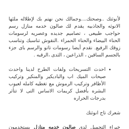
لأنوثتك ..وصحتك….وجمالك نحن نهتم بك لإطلاله ملئها
الانوثه والجاذبيه يقدم لك صالون خدمه منازل رسم
حواجب طبيعى ، تصاميم جديده وعصريه لرسومات
الحناء البيضاء والحناء الحمراء .النقوش تناسبك وتناسب
زوقك الرفيع. نقدم أيضا رسومات تاتو والرسم باى جزء
بالجسم الساقين ، الذراعين ، الثدى ،الرقبه .
احدث التسريحات ولفات الطرح لدينا واحدث
صيحات الميك اب والباديكير والمنكير وتركيب
الأظافر وتركيب الرموش مع تغطيه كامله لعيوب
البشره بأفضل كريمات الاساس التى لا تتأثر
بدرجات الحراره
شعرك تاج انوثتك
خبراء التجميل لدى
صالون خدمه منازل
يستخدمون