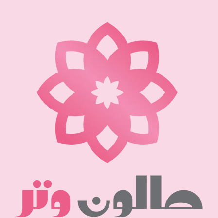
نتقل
لى
لمحتوى