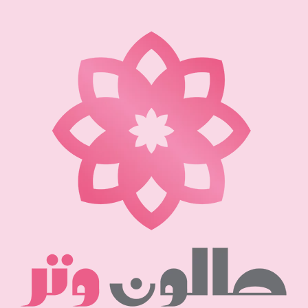
نتقل
لى
لمحتوى