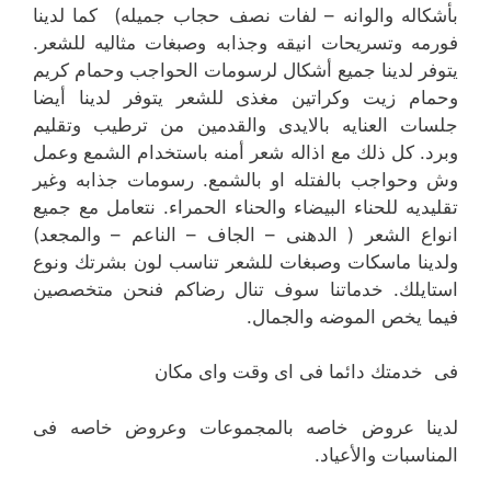
بأشكاله والوانه – لفات نصف حجاب جميله) كما لدينا
فورمه وتسريحات انيقه وجذابه وصبغات مثاليه للشعر.
يتوفر لدينا جميع أشكال لرسومات الحواجب وحمام كريم
وحمام زيت وكراتين مغذى للشعر يتوفر لدينا أيضا
جلسات العنايه بالايدى والقدمين من ترطيب وتقليم
وبرد. كل ذلك مع اذاله شعر أمنه باستخدام الشمع وعمل
وش وحواجب بالفتله او بالشمع. رسومات جذابه وغير
تقليديه للحناء البيضاء والحناء الحمراء. نتعامل مع جميع
انواع الشعر ( الدهنى – الجاف – الناعم – والمجعد)
ولدينا ماسكات وصبغات للشعر تناسب لون بشرتك ونوع
استايلك. خدماتنا سوف تنال رضاكم فنحن متخصصين
فيما يخص الموضه والجمال.
فى خدمتك دائما فى اى وقت واى مكان
لدينا عروض خاصه بالمجموعات وعروض خاصه فى
المناسبات والأعياد.