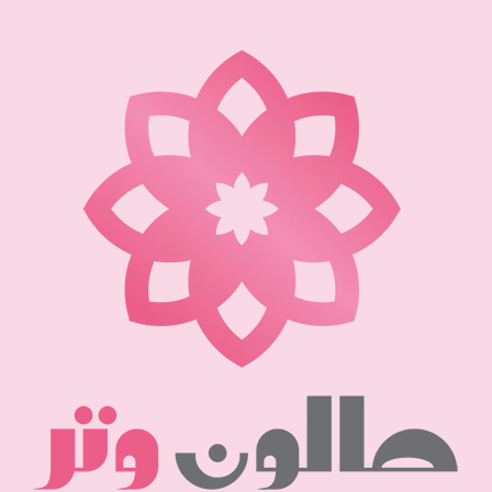
نتقل
لى
لمحتوى