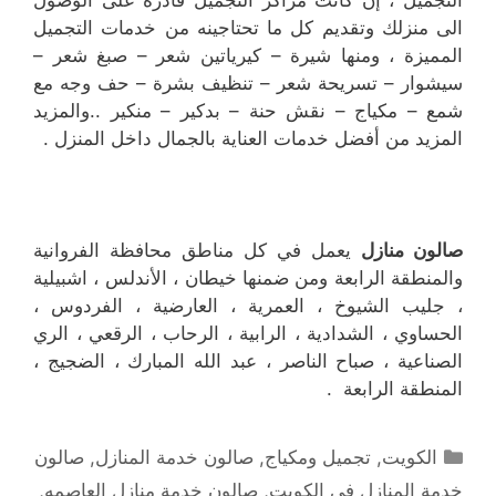
الى منزلك وتقديم كل ما تحتاجينه من خدمات التجميل
المميزة ، ومنها شيرة – كيرياتين شعر – صبغ شعر –
سيشوار – تسريحة شعر – تنظيف بشرة – حف وجه مع
شمع – مكياج – نقش حنة – بدكير – منكير ..والمزيد
المزيد من أفضل خدمات العناية بالجمال داخل المنزل .
صالون منازل
يعمل في كل مناطق محافظة الفروانية
والمنطقة الرابعة ومن ضمنها خيطان ، الأندلس ، اشبيلية
، جليب الشيوخ ، العمرية ، العارضية ، الفردوس ،
الحساوي ، الشدادية ، الرابية ، الرحاب ، الرقعي ، الري
الصناعية ، صباح الناصر ، عبد الله المبارك ، الضجيج ،
المنطقة الرابعة .
التصنيفات
الكويت
,
تجميل ومكياج
,
صالون خدمة المنازل
,
صالون
خدمة المنازل في الكويت
,
صالون خدمة منازل العاصمه
,