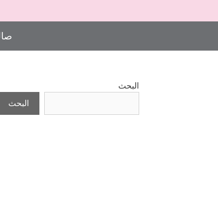
صال
البحث
البحث