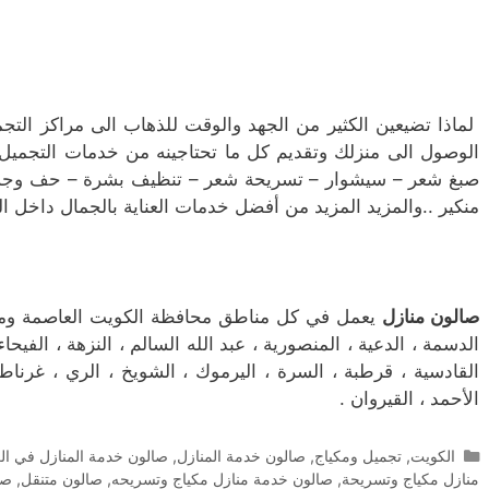
لماذا تضيعين الكثير من الجهد والوقت للذهاب الى مراكز التج
الوصول الى منزلك وتقديم كل ما تحتاجينه من خدمات التجميل ا
صبغ شعر – سيشوار – تسريحة شعر – تنظيف بشرة – حف وجه م
منكير ..والمزيد المزيد من أفضل خدمات العناية بالجمال داخل ال
صالون منازل
يعمل في كل مناطق محافظة الكويت العاصمة ومنها ش
الدسمة ، الدعية ، المنصورية ، عبد الله السالم ، النزهة ، الفيحاء 
القادسية ، قرطبة ، السرة ، اليرموك ، الشويخ ، الري ، غرناطة
الأحمد ، القيروان .
التصنيفات
الكويت
,
تجميل ومكياج
,
صالون خدمة المنازل
,
صالون خدمة المنازل في ال
منازل مكياج وتسريحة
,
صالون خدمة منازل مكياج وتسريحه
,
صالون متنقل
,
صا