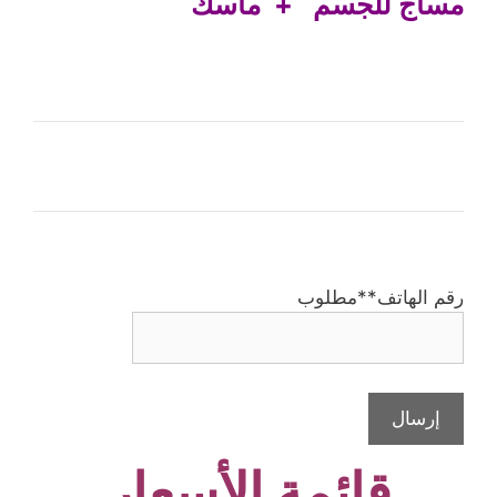
مساج للجسم + ماسك
رقم الهاتف
**مطلوب
إرسال
قائمة الأسعار