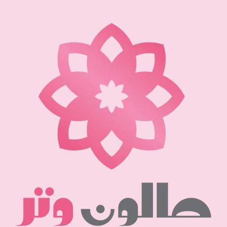
نتقل
لى
لمحتوى