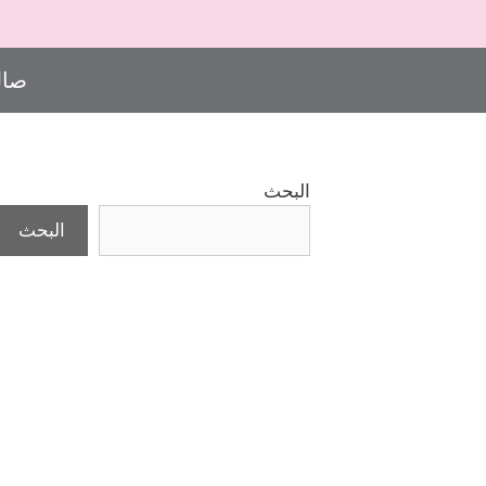
صال
البحث
البحث