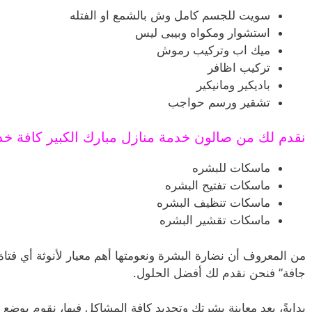
سويت للجسم كامل وش بالشمع او الفتله
استشوار ومكواه وبيبى ليس
ميك اب وتركيب رموش
تركيب اظافر
باديكير ومانيكير
تشقير ورسم حواجب
نقدم لك من صالون خدمة منازل مبارك الكبير كافة خدما
ماسكات للبشره
ماسكات تفتيح البشره
ماسكات تنظيف البشره
ماسكات تقشير البشره
من المعروف أن نضارة البشرة ونعومتها أهم معيار لأنوثة أي فتاة
جافة” فنحن نقدم لك أفضل الحلول.
بدايةً، بعد معاينة بشرتك وتحديد كافة المشاكل فيها، نقوم بوضع