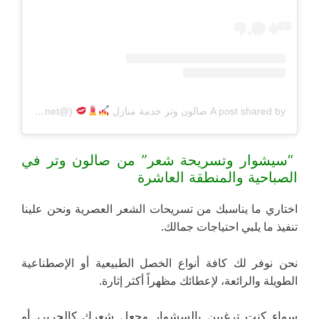
A post shared by صالون وتر خدمة منازل
(@beautyq8net)
“سيشوار وتسريحة شعر” من صالون وتر في
الصباحية والمنطقة العاشرة
اختاري ما يناسبك من تسريحات الشعر العصرية ونحن علينا
تنفيذ ما يلبي احتياجات جمالك.
نحن نوفر لك كافة أنواع الخصل الطبيعية أو الإصطناعية
الطويلة والرائعة، لإعطائك مظهراً أكثر إثارة.
سواء كنت ترغبين بالسشوار وجعل شعرك كالحرير، أو