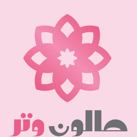
نتقل
لى
لمحتوى