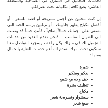
لخدمات التجميل في المنازل في الصباحية والمنطقة
العاشرة يضع كافة إمكانياته تحت تصرفكم.
إن كنت تبحثين عن أجمل تسريحة أو قصة للشعر ، أو
أفضل مكياج يظهر جاذبيتك ، أو ترغبين برسم الحنة التي
تضفي على جمالك جمالاً إضافياً ، فأنتِ حتماً قد وصلت
الى العنوان المناسب ، فنحن نقدم العديد من خدمات
التجميل لك في منزلك بكل راحة ، وبمجرد التواصل معنا
سنكون تحت أمركِ لنقدم لك أهم خدمات العناية بالجمال
ومنها :
شيرة
بدكير ومنكير
حف وجه مع شمع
تنظيف بشرة
مكياج
سيشوار وتسريحة شعر
صبغ شعر